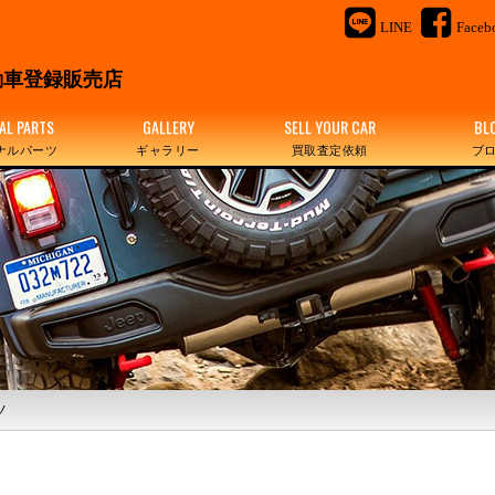
LINE
Faceb
＆
車登録販売店
AL PARTS
GALLERY
SELL YOUR CAR
BL
ナルパーツ
ギャラリー
買取査定依頼
ブ
ツ