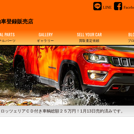
LINE
Faceb
＆
車登録販売店
AL PARTS
GALLERY
SELL YOUR CAR
BL
ナルパーツ
ギャラリー
買取査定依頼
ブ
ロッツェリアＣＤ付き車輌総額２５万円！1月13日売約済みです。