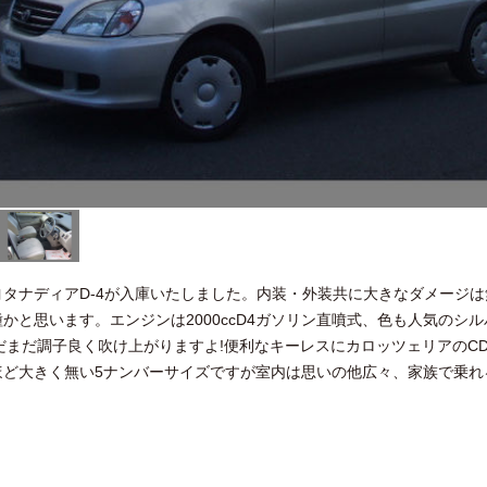
タナディアD-4が入庫いたしました。内装・外装共に大きなダメージ
かと思います。エンジンは2000ccD4ガソリン直噴式、色も人気のシ
、まだまだ調子良く吹け上がりますよ!便利なキーレスにカロッツェリアのC
ほど大きく無い5ナンバーサイズですが室内は思いの他広々、家族で乗れ