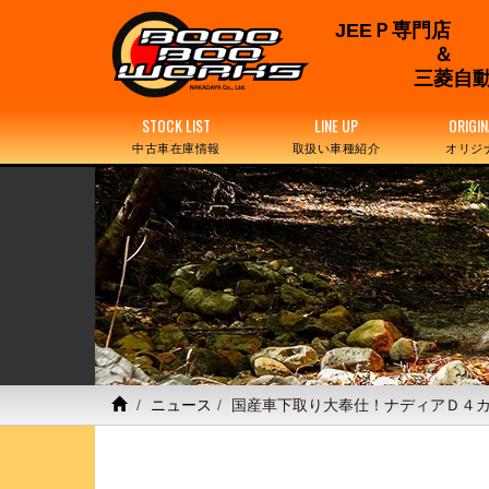
JEEＰ専門店
三菱自動
STOCK LIST
LINE UP
ORIGIN
中古車在庫情報
取扱い車種紹介
オリジ
ニュース
国産車下取り大奉仕！ナディアＤ４カ