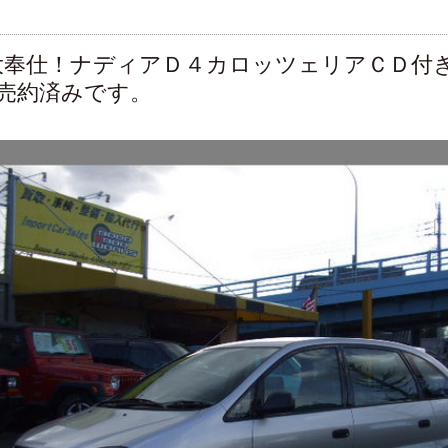
大奉仕！ナディアＤ４カロッツェリアＣＤ付
日売約済みです。