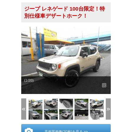
ジープ レネゲード 100台限定！特
別仕様車デザートホーク！
(1/20)
高画質画像(20枚)を見る >>