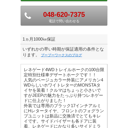
048-620-7375
電話で問い合わせる
1ヵ月1000㎞保証
いずれかの早い時期が保証適用の条件とな
ります。
ブーブーワークスのブログ
レネゲード4WDトレイルホークの100台限
定特別仕様車デザートホークです！！
人気のベージュカラー外装にアメリカン4
WDらしいホワイトレターのMONSTAタ
イヤを装着！クルマはちょっと小さいで
すがJEEPの魅力をたっぷり持つレネゲー
ドに仕上がりました！
外装では専用のブラック17インチアルミ
にHレタータイヤ、フロントのフォグラン
プユニットは新品に交換済でとてもキレ
イです。サイドバイザーも各ドアに装
着、レネゲードにかなり多いサイドミラ