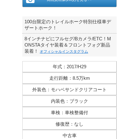
100台限定のトレイルホーク特別仕様車デ
ザートホーク！
8インチナビにフルセグ/Bカメラ/ETC！M
ONSTAタイヤ装着＆フロントフォグ新品
装着！
オフィシャルインスタグラム
年式
：
2017/H29
走行距離
：
8.5万km
外装色
：
モハベサンドクリアコート
内装色
：
ブラック
車検
：
車検整備付
修復歴
：
なし
中古車