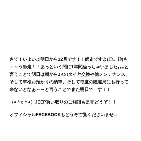
さて！いよいよ明日から12月です！！師走ですよ(◎。◎)も
～～う師走！！あっという間に1年間経っちゃいました｡｡｡と
言うことで明日は朝からJKのタイヤ交換や他メンテナンス、
そして車検お預かりの納車、そして毎度の陸運局にも行って
来ないとなぁ～～と言うことでまた明日で—す！！
（●＾o
＾●）JEEP買い取りのご相談
も是非どうぞ！！
オフィシャル
FACEBOOK
もどうぞご覧くださいませ♫