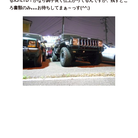
るXJ-LTD！かなり調子良く仕上がってるんですが、残すとこ
ろ書類のみ｡｡｡お待ちしてまぁ～っす(^^;)