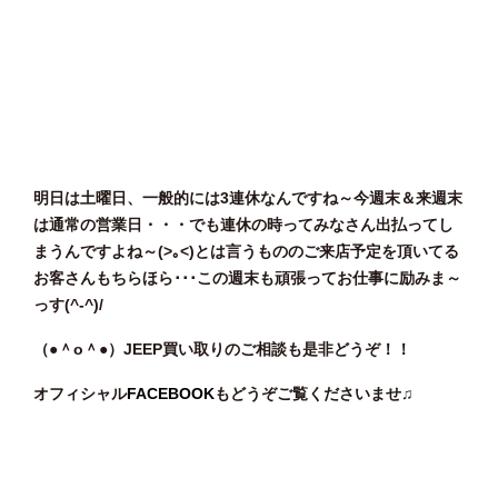
明日は土曜日、一般的には3連休なんですね～今週末＆来週末
は通常の営業日・・・でも連休の時ってみなさん出払ってし
まうんですよね～(>｡<)とは言うもののご来店予定を頂いてる
お客さんもちらほら･･･この週末も頑張ってお仕事に励みま～
っす(^-^)/
（●＾o
＾●）JEEP買い取りのご相談
も是非どうぞ！！
オフィシャル
FACEBOOK
もどうぞご覧くださいませ♫