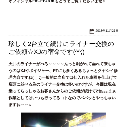
オフィシャル
FACEBOOK
もどうぞご覧くださいませ♫
2015年11月21日
珍しく2台立て続けにライナー交換の
ご依頼☆XJの宿命です(^^;)
天井のライナーがべろ～～～～んっと剥がれて垂れて来ちゃ
うのはXJやボイジャー、PTにも多くあるちょっとクヤシイ修
理内容ですね(-_-;)一般的に当店では仕入れた車両を仕上げて
店頭に並べる為のライナー交換は多いのですが、今回は現在
乗ってらっしゃるお客さんからのご依頼が続けて2台｡｡｡まぁ
作業としてはいつも行ってるコトなのでパパッとやっちゃい
ますね～～♫