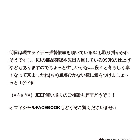
明日は現在ライナー張替依頼を頂いているXJも取り掛かかれ
そうですし、KJの部品確認や先日入庫している09JKの仕上げ
などもありますのでちょっと忙しいかな｡｡｡段々と冬らしく寒
くなって来ましたね(>｡<)風邪ひかない様に気をつけましょ～
っと！(^-^)/
（●＾o
＾●）JEEP買い取りのご相談
も是非どうぞ！！
オフィシャル
FACEBOOK
もどうぞご覧くださいませ♫