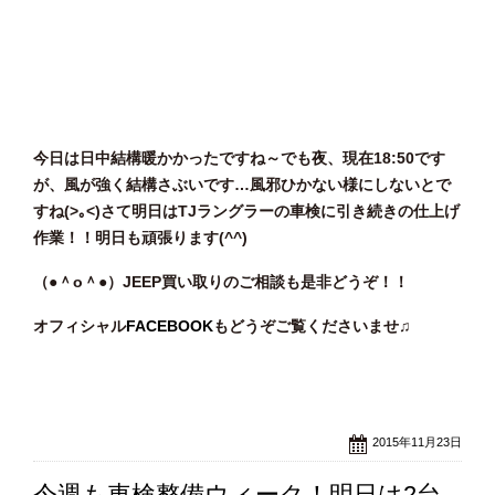
今日は日中結構暖かかったですね～でも夜、現在18:50です
が、風が強く結構さぶいです…風邪ひかない様にしないとで
すね(>｡<)さて明日はTJラングラーの車検に引き続きの仕上げ
作業！！明日も頑張ります(^^)
（●＾o
＾●）JEEP買い取りのご相談
も是非どうぞ！！
オフィシャル
FACEBOOK
もどうぞご覧くださいませ♫
2015年11月23日
今週も車検整備ウィーク！明日は2台