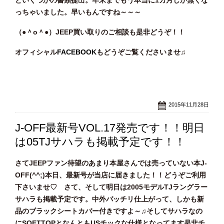
っちゃいました。早いもんですね～～～
（●＾o
＾●）JEEP買い取りのご相談
も是非どうぞ！！
オフィシャル
FACEBOOK
もどうぞご覧くださいませ♫
2015年11月28日
J-OFF最新号VOL.17発売です！！明日
は05TJサハラも掲載予定です！！
さてJEEPファン待望のあまり本屋さんでは売っていない本J-
OFF(^^;)本日、最新号が当店に届きました！！どうぞご利用
下さいませ♡ さて、そして明日は2005モデルTJラングラー
サハラも掲載予定です。中外バッチリ仕上がって、しかも新
品のブラックシートカバー付きですよ～♫そしてサハラなの
にSOFTTOPとなんともUSチックな仕様となってます是非チ