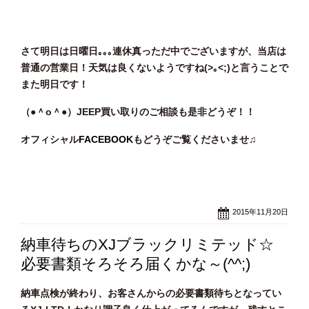
さて明日は日曜日｡｡｡連休真っただ中でございますが、当店は
普通の営業日！天気は良くないようですね(>｡<;)と言うことで
また明日です！
（●＾o
＾●）JEEP買い取りのご相談
も是非どうぞ！！
オフィシャル
FACEBOOK
もどうぞご覧くださいませ♫
2015年11月20日
納車待ちのXJブラックリミテッド☆
必要書類そろそろ届くかな～(^^;)
納車点検が終わり、お客さんからの必要書類待ちとなってい