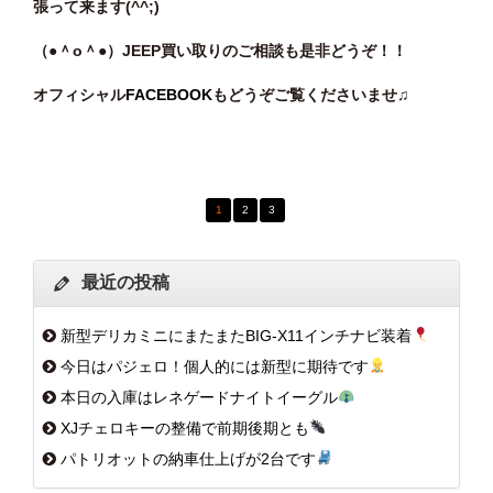
張って来ます(^^;)
（●＾o
＾●）JEEP買い取りのご相談
も是非どうぞ！！
オフィシャル
FACEBOOK
もどうぞご覧くださいませ♫
1
2
3
最近の投稿
新型デリカミニにまたまたBIG-X11インチナビ装着
今日はパジェロ！個人的には新型に期待です
本日の入庫はレネゲードナイトイーグル
XJチェロキーの整備で前期後期とも
パトリオットの納車仕上げが2台です