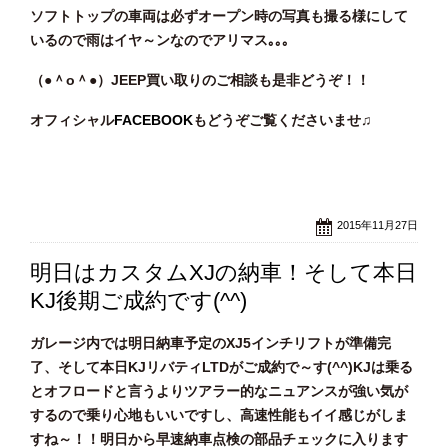
ソフトトップの車両は必ずオープン時の写真も撮る様にして
いるので雨はイヤ～ンなのでアリマス｡｡｡
（●＾o
＾●）JEEP買い取りのご相談
も是非どうぞ！！
オフィシャル
FACEBOOK
もどうぞご覧くださいませ♫
2015年11月27日
明日はカスタムXJの納車！そして本日
KJ後期ご成約です(^^)
ガレージ内では明日納車予定のXJ5インチリフトが準備完
了、そして本日KJリバティLTDがご成約で～す(^^)KJは乗る
とオフロードと言うよりツアラー的なニュアンスが強い気が
するので乗り心地もいいですし、高速性能もイイ感じがしま
すね～！！明日から早速納車点検の部品チェックに入ります