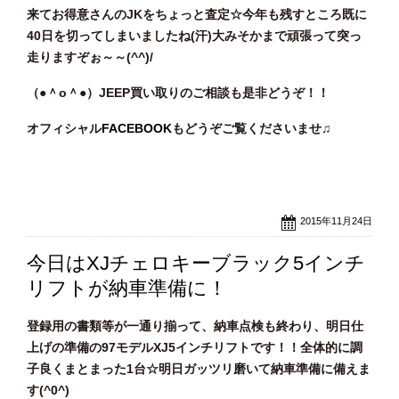
来てお得意さんのJKをちょっと査定☆今年も残すところ既に
40日を切ってしまいましたね(汗)大みそかまで頑張って突っ
走りますぞぉ～～(^^)/
（●＾o
＾●）JEEP買い取りのご相談
も是非どうぞ！！
オフィシャル
FACEBOOK
もどうぞご覧くださいませ♫
2015年11月24日
今日はXJチェロキーブラック5インチ
リフトが納車準備に！
登録用の書類等が一通り揃って、納車点検も終わり、明日仕
上げの準備の97モデルXJ5インチリフトです！！全体的に調
子良くまとまった1台☆明日ガッツリ磨いて納車準備に備えま
す(^0^)