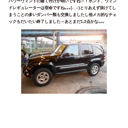
パワーウィンドの建て付けが弱いですね～！ホント、ウィン
ドレギュレーターは宿命ですね｡｡｡(-_-:)とりあえず抜けてし
まうことの多いダンパー類も交換しましたし他メカ的なチェ
ックもだいたい終了しました～あとまだ1,2点かな｡｡｡