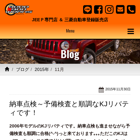
JEEＰ専門店 ＆ 三菱自動車登録販売店
Menu
Blog
ブログ
2015年
11月
2015年11月30日
納車点検～予備検査と順調なKJリバテ
ィです！
2006年モデルのKJリバティです。納車点検も進ませながら予
備検査も順調に合格(^-^)っと来ております｡｡｡ただこのKJは