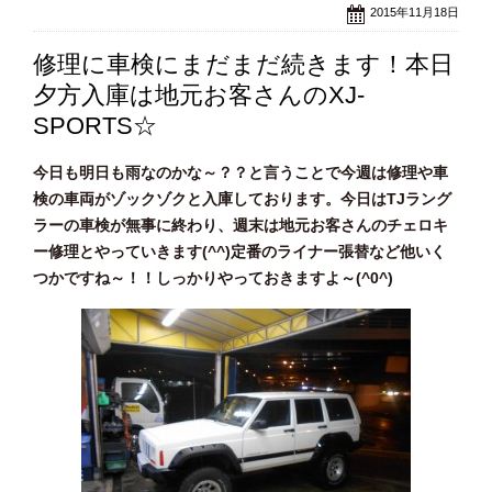
2015年11月18日
修理に車検にまだまだ続きます！本日
夕方入庫は地元お客さんのXJ-
SPORTS☆
今日も明日も雨なのかな～？？と言うことで今週は修理や車
検の車両がゾックゾクと入庫しております。今日はTJラング
ラーの車検が無事に終わり、週末は地元お客さんのチェロキ
ー修理とやっていきます(^^)定番のライナー張替など他いく
つかですね～！！しっかりやっておきますよ～(^0^)