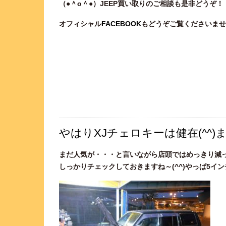
（●＾o
＾●）JEEP買い取りのご相談
も是非どうぞ！
オフィシャル
FACEBOOK
もどうぞご覧くださいませ
やはりXJチェロキーは健在(^^
まだ人気が・・・と言いながら店頭ではめっきり減
しっかりチェックしておきますね～(^^)やっぱ5イ