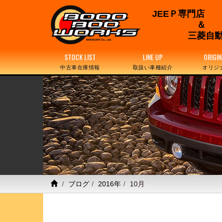
JEEＰ専門店
三菱自動
STOCK LIST
LINE UP
ORIGIN
中古車在庫情報
取扱い車種紹介
オリジ
ブログ
2016年
10月