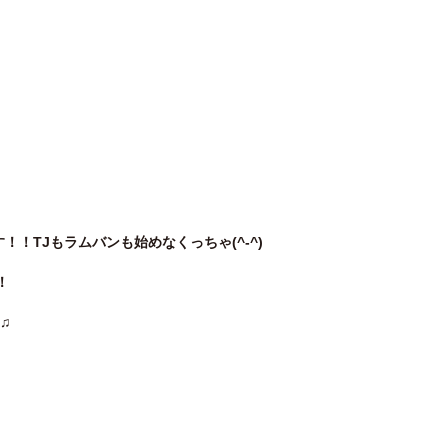
！TJもラムバンも始めなくっちゃ(^-^)
！
♫