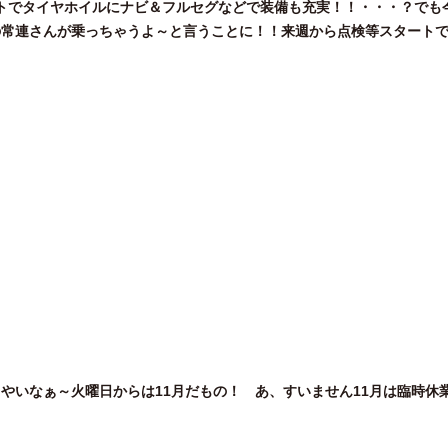
リフトでタイヤホイルにナビ＆フルセグなどで装備も充実！！・・・？でも
常連さんが乗っちゃうよ～と言うことに！！来週から点検等スタートです
はっやいなぁ～火曜日からは11月だもの！ あ、すいません11月は臨時休