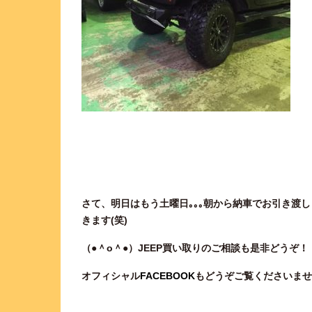
さて、明日はもう土曜日｡｡｡朝から納車でお引き渡し
きます(笑)
（●＾o
＾●）JEEP買い取りのご相談
も是非どうぞ！
オフィシャル
FACEBOOK
もどうぞご覧くださいませ