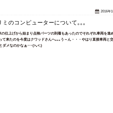
2016年
リミのコンピューターについて｡｡｡
は納車の仕上げから始まり点検パーツの到着もあったのでそれぞれ車両を進
って来たのを今度はクワッドさんへ｡｡｡う～ん・・・やはり直接車両と
なのかなぁ･･･(>｡<;)