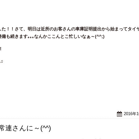
した！！さて、明日は近所のお客さんの車庫証明提出から始まってタイ
も続きます｡｡｡なんかここんとこ忙しいなぁ～(^^;)
！
♫
2016年
連さんに～(^^)