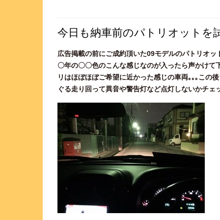
今日も納車前のパトリオットを試
広告掲載の前にご成約頂いた09モデルのパトリオッ
〇年の〇〇色のこんな感じなのが入ったら声かけて
リはほぼほぼご希望に近かった感じの車両｡｡｡この
ぐる走り回って異音や警告灯など点灯しないかチェック