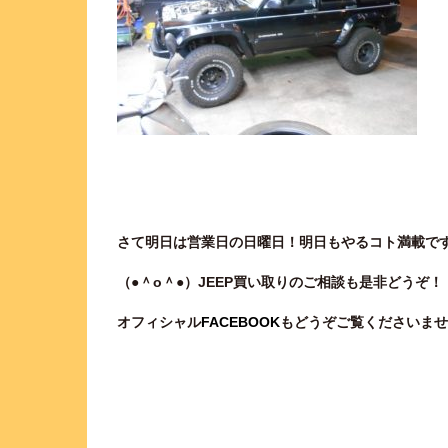
さて明日は営業日の日曜日！明日もやるコト満載です！
（●＾o
＾●）JEEP買い取りのご相談
も是非どうぞ！
オフィシャル
FACEBOOK
もどうぞご覧くださいませ