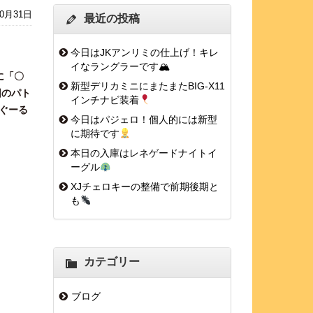
10月31日
最近の投稿
今日はJKアンリミの仕上げ！キレ
イなラングラーです🏔
に「〇
新型デリカミニにまたまたBIG-X11
回のパト
インチナビ装着
ぐーる
今日はパジェロ！個人的には新型
に期待です
本日の入庫はレネゲードナイトイ
ーグル
XJチェロキーの整備で前期後期と
も
カテゴリー
ブログ