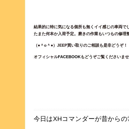
結果的に特に気になる個所も無くイイ感じの車両で
たまた何本か入荷予定。磨きの作業もいつもの修理整備
（●＾o
＾●）JEEP買い取りのご相談
も是非どうぞ！
オフィシャル
FACEBOOK
もどうぞご覧くださいませ
今日はXHコマンダーが昔からの常