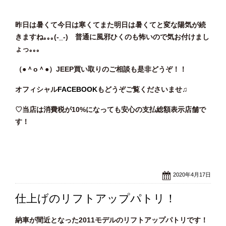
昨日は暑くて今日は寒くてまた明日は暑くてと変な陽気が続
きますね｡｡｡(-_-) 普通に風邪ひくのも怖いので気お付けまし
ょっ｡｡｡
（●＾o
＾●）JEEP買い取りのご相談も是非どうぞ！！
オフィシャル
FACEBOOK
もどうぞご覧くださいませ♫
♡当店は消費税が10%になっても安心の支払総額表示店舗で
す！
2020年4月17日
仕上げのリフトアップパトリ！
納車が間近となった2011モデルのリフトアップパトリです！