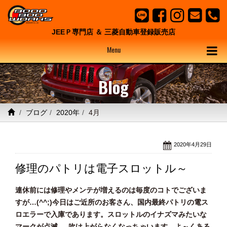
JEEＰ専門店 ＆ 三菱自動車登録販売店
Menu
Blog
ブログ
2020年
4月
2020年4月29日
修理のパトリは電子スロットル～
連休前には修理やメンテが増えるのは毎度のコトでございま
すが…(^^;)今日はご近所のお客さん、国内最終パトリの電ス
ロエラーで入庫であります。スロットルのイナズマみたいな
マークが点滅｡｡｡吹け上がらなくなっちゃいます。よ～くある