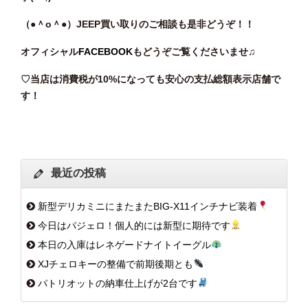
（●＾o
＾●）JEEP買い取りのご相談も是非どうぞ！！
オフィシャル
FACEBOOK
もどうぞご覧くださいませ♫
♡当店は消費税が10%になっても安心の支払総額表示店舗で
す！
最近の投稿
新型デリカミニにまたまたBIG-X11インチナビ装着
今日はパジェロ！個人的には新型に期待です
本日の入庫はレネゲードナイトイーグル
XJチェロキーの整備で前期後期とも
パトリオットの納車仕上げが2台です