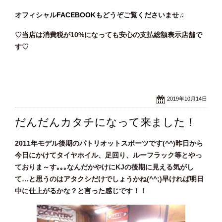
オフィシャル
FACEBOOK
もどうぞご覧くださいませ♫
♡当店は消費税が10%になっても安心の支払総額表示店舗で
す♡
2019年10月14日
だんだんカタチになって来ました！
2011年モデル後期のパトリオットスポーツです(^^)昨日から
今日にかけてタイヤホイル、足回り、ルーフラック等とやっ
ておりま～す｡｡｡なんだかやけにKJの後期に見える気がし
て…と思うのはアタクシだけでしょうかね(^^;)早ければ明日
中に仕上がるかな？と言った感じです！！