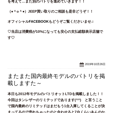
を考えて…また別のパトリを進めていきます！！
（●＾o
＾●）JEEP買い取りのご相談も是非どうぞ！！
オフィシャル
FACEBOOK
もどうぞご覧くださいませ♫
♡当店は消費税が10%になっても安心の支払総額表示店舗で
す♡
2019年10月26日
またまた国内最終モデルのパトリを掲
載しますた～
本日も2012年モデルのパトリオットLTDを掲載しました！！
今回はタンレザーのリミテッドであります(^^) と言うこと
で国内最終のリミテッドはまだもう1台入庫してくることが決
まってるので売れちゃったのと合わせると7台くらいあんのか