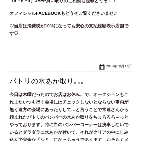
（●＾o
＾●）JEEP買い取りのご相談も是非どうぞ！！
オフィシャル
FACEBOOK
もどうぞご覧くださいませ♫
♡当店は消費税が10%になっても安心の支払総額表示店舗で
す♡
2019年10月17日
パトリの水あか取り｡｡｡
今日は木曜だったのでお店はお休み。で、オークションもこ
れまたいつも行く会場にはチェックしないとならない車両が
無く遠方の会場にあったりして…と言うことで常連さんから
頼まれたパトリのバンパーの水あか取りをちょろろろ～っと
やっております。特に白のバンパーコーナーは洗車しないで
いるとダラダラに水あかが付いて、それがクリアの中にしみ
込んで完全な「シミ」になっちゃうであります。おそらくメ