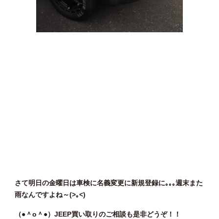
さて明日の金曜日は車検に名義変更に新規登録に｡｡｡週末また
雨なんですよね～(>｡<)
（●＾o
＾●）JEEP買い取りのご相談も是非どうぞ！！