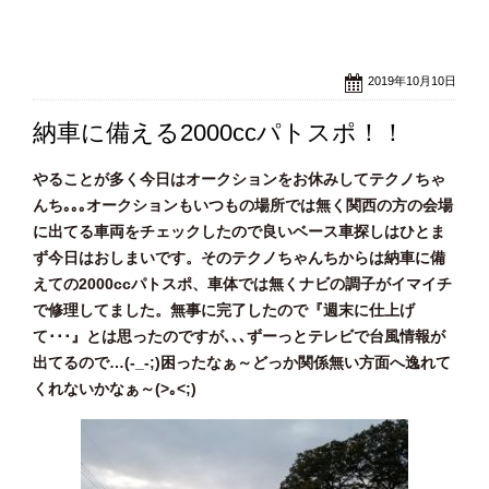
2019年10月10日
納車に備える2000ccパトスポ！！
やることが多く今日はオークションをお休みしてテクノちゃ
んち｡｡｡オークションもいつもの場所では無く関西の方の会場
に出てる車両をチェックしたので良いベース車探しはひとま
ず今日はおしまいです。そのテクノちゃんちからは納車に備
えての2000ccパトスポ、車体では無くナビの調子がイマイチ
で修理してました。無事に完了したので『週末に仕上げ
て･･･』とは思ったのですが､､､ずーっとテレビで台風情報が
出てるので…(-_-;)困ったなぁ～どっか関係無い方面へ逸れて
くれないかなぁ～(>｡<;)