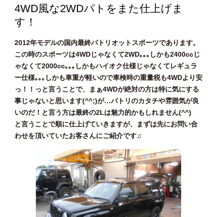
4WD風な2WDパトをまた仕上げま
す！
2012年モデルの国内最終パトリオットスポーツであります。
この時のスポーツは4WDじゃなくて2WD｡｡｡しかも2400ccじ
ゃなくて2000cc｡｡｡しかもハイオク仕様じゃなくてレギュラ
ー仕様｡｡｡しかも車重が軽いので車検時の重量税も4WDより安
っ！！っと言うことで、まぁ4WDが絶対の方は特に気にする
事じゃないと思います(^^;)が…パトリのカタチや雰囲気が良
いのだ！と言う方は最終の2Lは魅力的かもしれません(^^)
と言うことで順に仕上げていきますが、まずは先にお問い合
わせを頂いていたお客さんにご紹介です♫