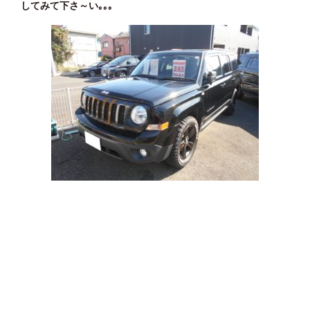
してみて下さ～い｡｡｡