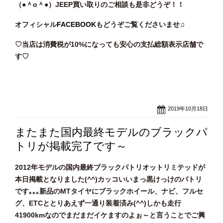
（●＾o
＾●）JEEP買い取りのご相談も是非どうぞ！！
オフィシャル
FACEBOOK
もどうぞご覧くださいませ♫
♡当店は消費税が10%になっても安心の支払総額表示店舗で
す♡
2019年10月18日
またまた国内最終モデルのブラックパ
トリが掲載完了です～
2012年モデルの国内最終ブラックパトリオットリミテッドが
本日掲載となりました(^^)カッコいいまっ黒けっけのパトリ
です｡｡｡新品のMTタイヤにブラックホイール、ナビ、フルセ
グ、ETCととりあえず一通り装着済み(^^)しかも走行
41900kmなのでまだまだイケますのよぉ～と言うことでご興