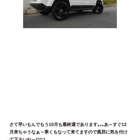
さて早いもんでもう10月も最終週であります｡｡｡あ～すぐ12
月来ちゃうなぁ～寒くもなって来てますので風邪に気を付け
て下さいね～(^^;)