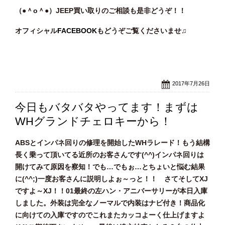
（●＾o
＾●）JEEP買い取りのご相談
も是非どうぞ！！
オフィシャル
FACEBOOK
もどうぞご覧くださいませ♫
2017年7月26日
今日もバタバタやってます！まずは
WHグランドチェロキーから！
ABSとインパネ回りの修理を開始したWHラレード！もう結構
長く乗って頂いてる近所のお客さんです(^^)インパネ回りは
開けてみて原因を察知！でも…でもぉ…とちょいと悩む結果
に(^^;)一度お客さんに説明しよぉ～っと！！ さてそしてXJ
ですよ～XJ！！01最終の左ハン・アニバーサリーが本日入庫
しました。外装は完全なノーマルで内装はナビ付き！商品化
に向けての入庫ですのでこれまたカッコよーく仕上げますよ