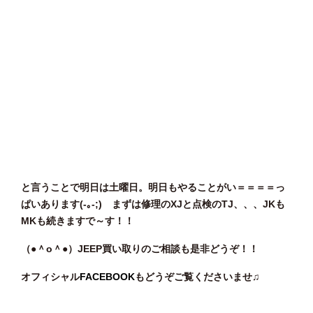
と言うことで明日は土曜日。明日もやることがい＝＝＝＝っ
ぱいあります(-｡-;) まずは修理のXJと点検のTJ、、、JKも
MKも続きますで～す！！
（●＾o
＾●）JEEP買い取りのご相談
も是非どうぞ！！
オフィシャル
FACEBOOK
もどうぞご覧くださいませ♫