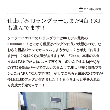
2017年7月29日
仕上げるTJラングラーはまだ4台！XJ
も進んでます！
ソーラーイエローのTJラングラーは06モデル最終の
21000km！！とにかく程度はバツグンに良い状態なので、な
おさら新品パーツでカスタムしようかな～？と考えておりま
す(^^) JKはJKで人気がありますが、『Jeep』本来のスタ
イルはTJまでだよね｡｡｡って言う方、多いんですよね(^^;)な
のでTJを新品パーツでフルカスタムしてJKより安く乗るプラ
ン♫これ”あり”なんです(笑) そしてこちらも最終のXJですが
今日はLEDフォグが付きました！！もうちょっと手を入れた
ら完成の予定で～す！！