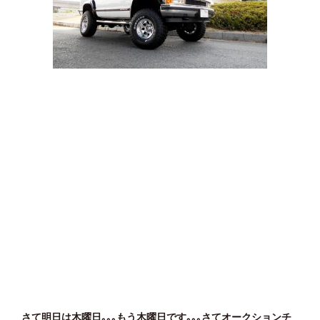
さて明日は木曜日｡｡｡もう木曜日です｡｡｡さてオークションチ