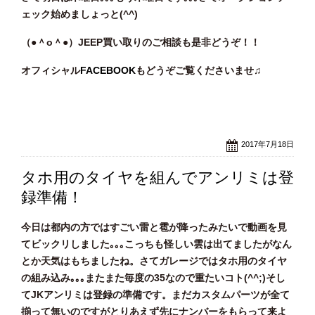
ェック始めましょっと(^^)
（●＾o
＾●）JEEP買い取りのご相談
も是非どうぞ！！
オフィシャル
FACEBOOK
もどうぞご覧くださいませ♫
2017年7月18日
タホ用のタイヤを組んでアンリミは登
録準備！
今日は都内の方ではすごい雷と雹が降ったみたいで動画を見
てビックリしました｡｡｡こっちも怪しい雲は出てましたがなん
とか天気はもちましたね。さてガレージではタホ用のタイヤ
の組み込み｡｡｡またまた毎度の35なので重たいコト(^^;)そし
てJKアンリミは登録の準備です。まだカスタムパーツが全て
揃って無いのですがとりあえず先にナンバーをもらって来よ