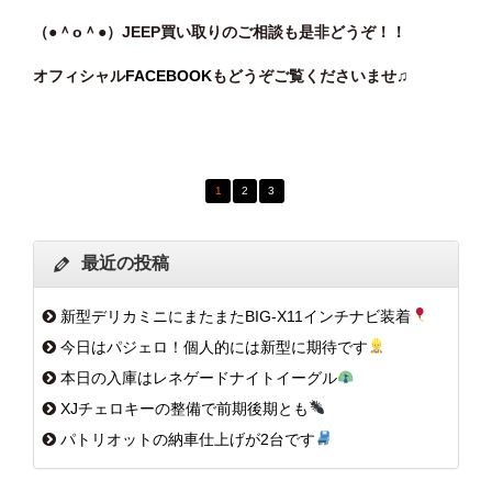
（●＾o
＾●）JEEP買い取りのご相談
も是非どうぞ！！
オフィシャル
FACEBOOK
もどうぞご覧くださいませ♫
1
2
3
最近の投稿
新型デリカミニにまたまたBIG-X11インチナビ装着
今日はパジェロ！個人的には新型に期待です
本日の入庫はレネゲードナイトイーグル
XJチェロキーの整備で前期後期とも
パトリオットの納車仕上げが2台です