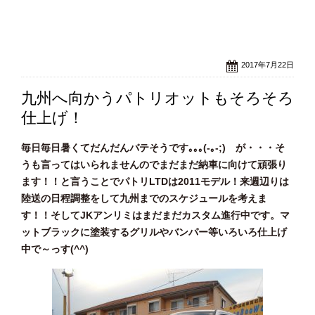
2017年7月22日
九州へ向かうパトリオットもそろそろ
仕上げ！
毎日毎日暑くてだんだんバテそうです｡｡｡(-｡-;) が・・・そ
うも言ってはいられませんのでまだまだ納車に向けて頑張り
ます！！と言うことでパトリLTDは2011モデル！来週辺りは
陸送の日程調整をして九州までのスケジュールを考えま
す！！そしてJKアンリミはまだまだカスタム進行中です。マ
ットブラックに塗装するグリルやバンパー等いろいろ仕上げ
中で～っす(^^)