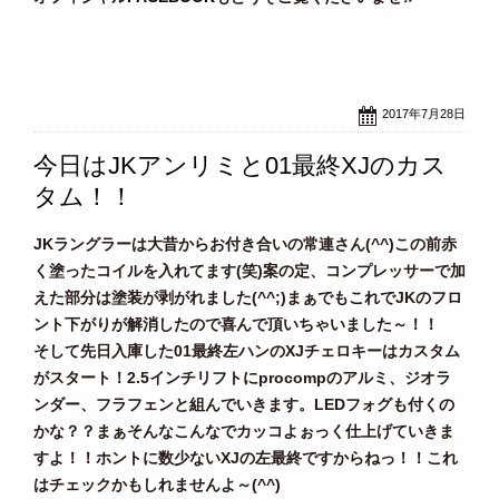
2017年7月28日
今日はJKアンリミと01最終XJのカス
タム！！
JKラングラーは大昔からお付き合いの常連さん(^^)この前赤
く塗ったコイルを入れてます(笑)案の定、コンプレッサーで加
えた部分は塗装が剥がれました(^^;)まぁでもこれでJKのフロ
ント下がりが解消したので喜んで頂いちゃいました～！！
そして先日入庫した01最終左ハンのXJチェロキーはカスタム
がスタート！2.5インチリフトにprocompのアルミ、ジオラ
ンダー、フラフェンと組んでいきます。LEDフォグも付くの
かな？？まぁそんなこんなでカッコよぉっく仕上げていきま
すよ！！ホントに数少ないXJの左最終ですからねっ！！これ
はチェックかもしれませんよ～(^^)