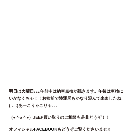
明日は火曜日｡｡｡午前中は納車点検が続きます。午後は車検に
いかなくちゃ！！お盆前で陸運局もかなり混んで来ましたね
(-｡-;)あーこりゃこりゃ｡｡｡
（●＾o
＾●）JEEP買い取りのご相談
も是非どうぞ！！
オフィシャル
FACEBOOK
もどうぞご覧くださいませ♫