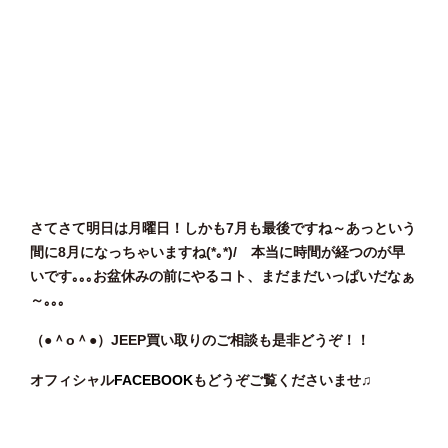
さてさて明日は月曜日！しかも7月も最後ですね～あっという
間に8月になっちゃいますね(*｡*)/ 本当に時間が経つのが早
いです｡｡｡お盆休みの前にやるコト、まだまだいっぱいだなぁ
～｡｡｡
（●＾o
＾●）JEEP買い取りのご相談
も是非どうぞ！！
オフィシャル
FACEBOOK
もどうぞご覧くださいませ♫