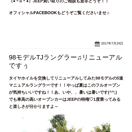
（●＾o
＾●）JEEP買い取りのご相談
も是非どうぞ！！
オフィシャル
FACEBOOK
もどうぞご覧くださいませ♫
2017年7月24日
98モデルTJラングラー♫リニューアル
ですぅ
タイヤホイルを交換してリニューアルしてみた98モデルの5速
マニュアルラングラーです！！やっぱ夏はこのフルオープン
が気持ちいいですね！！あ、いや、、暑いは暑いです(^^;)
でも車高の高いオープンカーはJEEPの特権♡1度乗ってみる
と楽しさが分かりますよ～