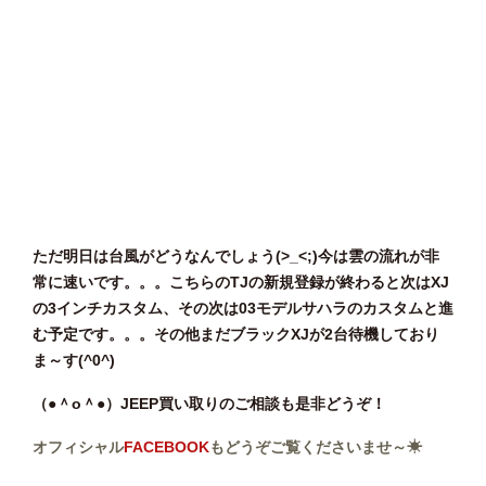
ただ明日は台風がどうなんでしょう(>_<;)今は雲の流れが非
常に速いです。。。こちらのTJの新規登録が終わると次はXJ
の3インチカスタム、その次は03モデルサハラのカスタムと進
む予定です。。。その他まだブラックXJが2台待機しており
ま～す(^0^)
（●＾o＾●）JEEP買い取りのご相談も是非どうぞ！
オフィシャル
FACEBOOK
もどうぞご覧くださいませ～☀