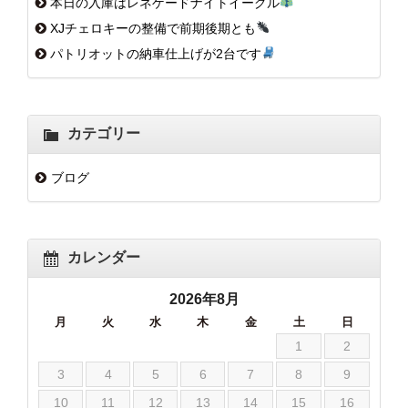
本日の入庫はレネゲードナイトイーグル
XJチェロキーの整備で前期後期とも
パトリオットの納車仕上げが2台です
カテゴリー
ブログ
カレンダー
2026年8月
月
火
水
木
金
土
日
1
2
3
4
5
6
7
8
9
10
11
12
13
14
15
16