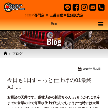
JEEＰ専門店 ＆ 三菱自動車登録販売店
Menu
Blog
ブログ
2016年4月30日
今日も1日ず～っと仕上げの01最終
XJ｡｡｡
お馴染の天井です。張替済みの新品ちゃん｡｡｡もうかれこれ今
までの営業の中で何重枚仕上げたんでしょう(^^;)時には大風