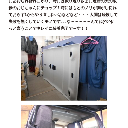
にあおられ折れ曲がり、時には振り返りざまに近所の犬の散
歩のおじちゃんにチョップ！時にはもとのノリが剥がし切れ
ておらず1からやり直し(>｡<;)などなど・・・人間は経験して
失敗を無くしていくモノです｡｡｡な～～～～～んてね(^0^)/
っと言うことでキレイに装着完了で～す！！