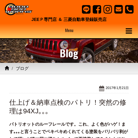
JEEＰ専門店 ＆ 三菱自動車登録販売店
Menu
Blog
ブログ
2017年1月21日
仕上げ＆納車点検のパトリ！突然の修
理は94XJ｡｡｡
パトリオットのルーフレールです。これ、よく色がハゲ！ま
す｡｡｡と言うことでペキペキめくれてくる塗装をバリバリ剥が