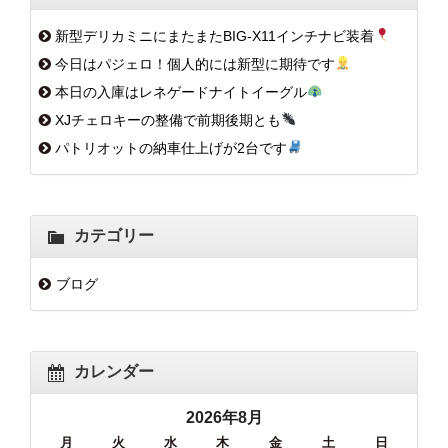
新型デリカミニにまたまたBIG-X11インチナビ装着
今日はパジェロ！個人的には新型に期待です
本日の入庫はレネゲードナイトイーグル
XJチェロキーの整備で前期後期とも
パトリオットの納車仕上げが2台です
カテゴリー
ブログ
カレンダー
2026年8月
月
火
水
木
金
土
日