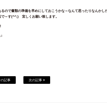
るので書類の準備を早めにしておこうかな～なんて思ったりなんかしたり
～す(^^;) 宜しくお願い致します。
！
♫
の記事
次の記事