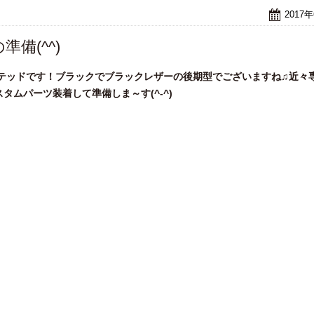
2017
備(^^)
ミテッドです！ブラックでブラックレザーの後期型でございますね♫近々
ムパーツ装着して準備しま～す(^-^)