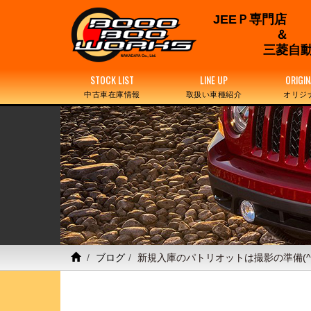
JEEＰ専門店
三菱自動
STOCK LIST
LINE UP
ORIGIN
中古車在庫情報
取扱い車種紹介
オリジ
ブログ
新規入庫のパトリオットは撮影の準備(^^