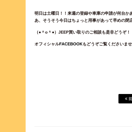
明日は土曜日！！来週の登録や車庫の申請が何台かあ
あ、そうそう今日はちょっと用事があって早めの閉店で
（●＾o
＾●）JEEP買い取りのご相談
も是非どうぞ！
オフィシャル
FACEBOOK
もどうぞご覧くださいませ
前