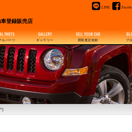
LINE
Faceb
＆
車登録販売店
AL PARTS
GALLERY
SELL YOUR CAR
BL
ナルパーツ
ギャラリー
買取査定依頼
ブ
)