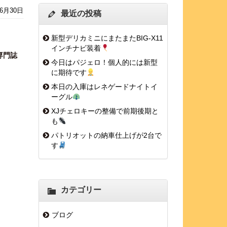
年6月30日
最近の投稿
新型デリカミニにまたまたBIG-X11
インチナビ装着
専門誌
今日はパジェロ！個人的には新型
に期待です
本日の入庫はレネゲードナイトイ
ーグル
XJチェロキーの整備で前期後期と
も
パトリオットの納車仕上げが2台で
す
カテゴリー
ブログ