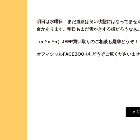
明日は水曜日！まだ道路は良い状態にはなってませ
台かあります。明日もまだ雪かきする様だろうなぁ｡｡
（●＾o
＾●）JEEP
買い取りのご相談
も是非どうぞ！
オフィシャル
FACEBOOK
もどうぞご覧くださいませ
前