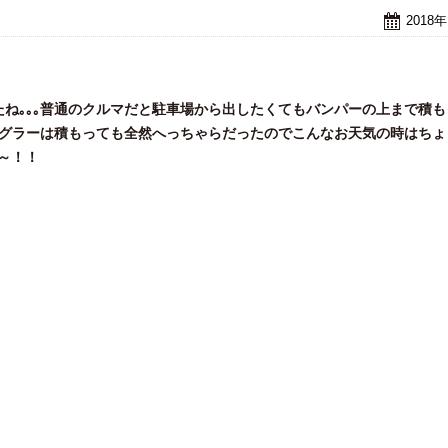
2018
ね｡｡｡普通のクルマだと駐車場から出したくてもバンパーの上まで積も
ングラーは積もっても全然へっちゃらだったのでこんなお天気の時はちょ
ね～！！