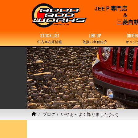
JEEＰ専門店
三菱自動
STOCK LIST
LINE UP
ORIGIN
中古車在庫情報
取扱い車種紹介
オリジ
ブログ
いやぁ～よく降りました(>｡<)