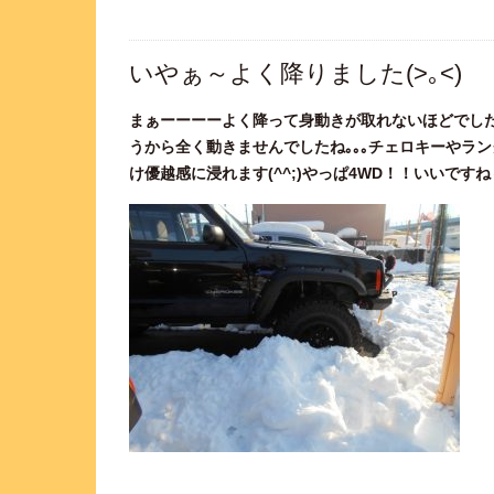
いやぁ～よく降りました(>｡<)
まぁーーーーよく降って身動きが取れないほどでした
うから全く動きませんでしたね｡｡｡チェロキーやラ
け優越感に浸れます(^^;)やっぱ4WD！！いいです