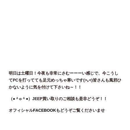
明日は土曜日！今夜も非常にさむーーーい感じで、今こうし
てPCを打ってても足元めっちゃ寒いです(>｡<)皆さんも風邪ひ
かないように気を付けて下さいね～！！
（●＾o
＾●）JEEP
買い取りのご相談
も是非どうぞ！！
オフィシャル
FACEBOOK
もどうぞご覧くださいませ