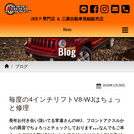
JEEＰ専門店 ＆ 三菱自動車登録販売店
Menu
Blog
ブログ
2018年1月29日
毎度の4インチリフトV8-WJはちょっ
と修理
長年お付き合い頂いてる常連さんのWJ、フロントアクスルか
らの異音でちょろっとチェックしております｡｡｡なんでもご本