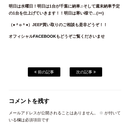
明日は水曜日！明日は1台が千葉に納車♫そして週末納車予定
の1台を仕上げていきます！！明日は寒い様で…(><)
（●＾o
＾●）JEEP
買い取りのご相談
も是非どうぞ！！
オフィシャル
FACEBOOK
もどうぞご覧くださいませ
前の記事
次の記事
コメントを残す
メールアドレスが公開されることはありません。
※
が付いて
いる欄は必須項目です