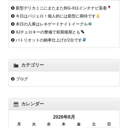
新型デリカミニにまたまたBIG-X11インチナビ装着
今日はパジェロ！個人的には新型に期待です
本日の入庫はレネゲードナイトイーグル
XJチェロキーの整備で前期後期とも
パトリオットの納車仕上げが2台です
カテゴリー
ブログ
カレンダー
2026年8月
月
火
水
木
金
土
日