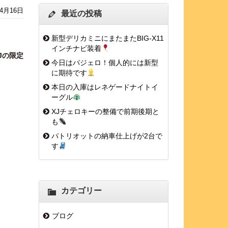
年4月16日
最近の投稿
新型デリカミニにまたまたBIG-X11
インチナビ装着
Jの限定
今日はパジェロ！個人的には新型
に期待です
本日の入庫はレネゲードナイトイ
ーグル
XJチェロキーの整備で前期後期と
も
パトリオットの納車仕上げが2台で
す
カテゴリー
ブログ