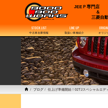
JEEＰ専門店
三菱自動
STOCK LIST
LINE UP
ORIGIN
中古車在庫情報
取扱い車種紹介
オリジ
ブログ
仕上げ準備開始！02TJスペシャルエデ