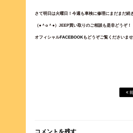
さて明日は火曜日！今週も車検に修理にまだまだ続きます
（●＾o
＾●）JEEP
買い取りのご相談
も是非どうぞ！
オフィシャル
FACEBOOK
もどうぞご覧くださいませ
前
コメントを残す