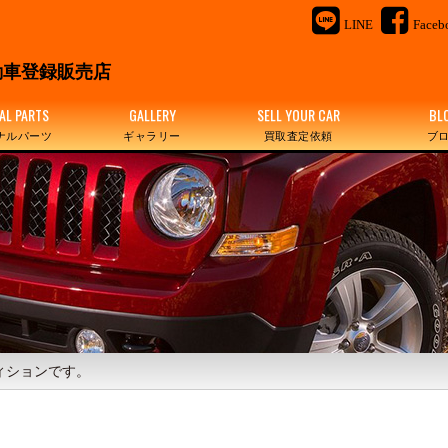
LINE
Faceb
＆
車登録販売店
AL PARTS
GALLERY
SELL YOUR CAR
BL
ナルパーツ
ギャラリー
買取査定依頼
ブ
ィションです。