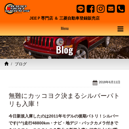
JEEＰ専門店 ＆ 三菱自動車登録販売店
Menu
Blog
ブログ
2018年6月11日
無難にカッコヨク決まるシルバーパト
リも入庫！
今日新規入庫したのは2011年モデルの後期パトリ！シルバー
です(^^)走行48800km・ナビ・地デジ・バックカメラ付きで