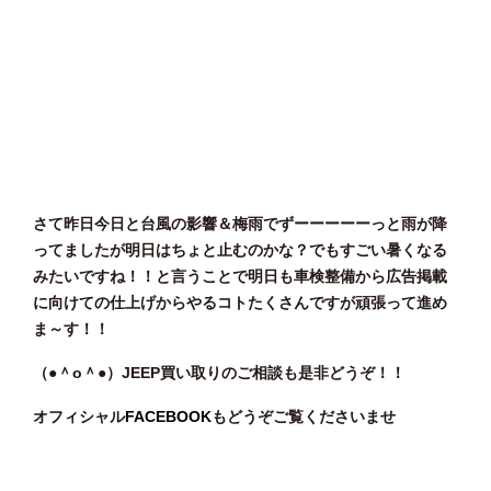
さて昨日今日と台風の影響＆梅雨でずーーーーーっと雨が降
ってましたが明日はちょと止むのかな？でもすごい暑くなる
みたいですね！！と言うことで明日も車検整備から広告掲載
に向けての仕上げからやるコトたくさんですが頑張って進め
ま～す！！
（●＾o
＾●）JEEP
買い取りのご相談
も是非どうぞ！！
オフィシャル
FACEBOOK
もどうぞご覧くださいませ