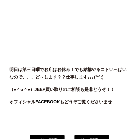
明日は第三日曜でお店はお休み！でも結構やるコトいっぱい
なので、、、ど～します？？仕事します｡｡｡(^^;)
（●＾o
＾●）JEEP
買い取りのご相談
も是非どうぞ！！
オフィシャル
FACEBOOK
もどうぞご覧くださいませ