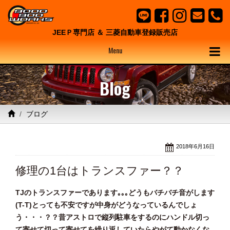
JEEＰ専門店 ＆ 三菱自動車登録販売店
Menu
Blog
ブログ
2018年6月16日
修理の1台はトランスファー？？
TJのトランスファーであります｡｡｡どうもバチバチ音がします
(T-T)とっても不安ですが中身がどうなっているんでしょ
う・・・？？昔アストロで縦列駐車をするのにハンドル切っ
て寄せて切って寄せてを繰り返していたらやがて動かなくな