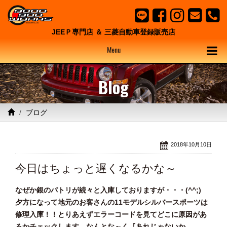
JEEＰ専門店 ＆ 三菱自動車登録販売店
Menu
Blog
ブログ
2018年10月10日
今日はちょっと遅くなるかな～
なぜか銀のパトリが続々と入庫しておりますが・・・(^^;)
夕方になって地元のお客さんの11モデルシルバースポーツは
修理入庫！！とりあえずエラーコードを見てどこに原因があ
るかチェックします。なんとな～く『あれじゃないか