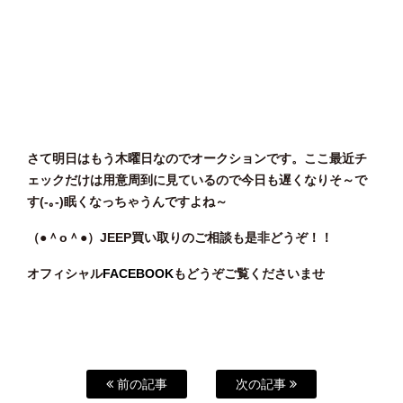
さて明日はもう木曜日なのでオークションです。ここ最近チ
ェックだけは用意周到に見ているので今日も遅くなりそ～で
す(-｡-)眠くなっちゃうんですよね～
（●＾o
＾●）JEEP
買い
取りのご相談
も是非どうぞ！！
オフィシャル
FACEBOOK
もどうぞご覧くださいませ
前の記事
次の記事