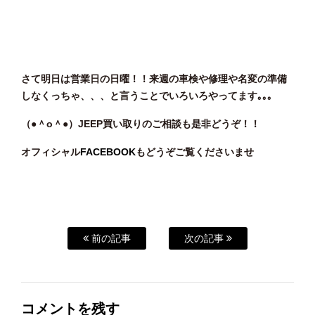
さて明日は営業日の日曜！！来週の車検や修理や名変の準備
しなくっちゃ、、、と言うことでいろいろやってます｡｡｡
（●＾o
＾●）JEEP
買い
取りのご相談
も是非どうぞ！！
オフィシャル
FACEBOOK
もどうぞご覧くださいませ
前の記事
次の記事
コメントを残す