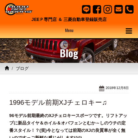
JEEＰ専門店 ＆ 三菱自動車登録販売店
Menu
Blog
ブログ
2018年12月8日
1996モデル前期XJチェロキー♫
96モデル前期最終のXJチェロキースポーツです。リフトアッ
プに新品タイヤ＆ホイル＆オバフェンとむか～しのウチの定
番スタイル！？(笑)今となっては前期のXJの良質車が全く無
いのですっご新鮮な感じがします(^^)