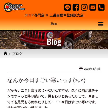
JEEＰ専門店 ＆ 三菱自動車登録販売店
Menu
Blog
ブログ
2019年3月4日
なんか今日すごい寒いっす(>｡<)
だからナニ？と言う訳じゃないんですが、久々に雨が連チャ
ンでず～っと降り続いて、風もわりとあったりして、傘さし
てても足元もろぬれたりして・・・今日はすごい寒いです。
それが言いたい感じでした｡｡｡