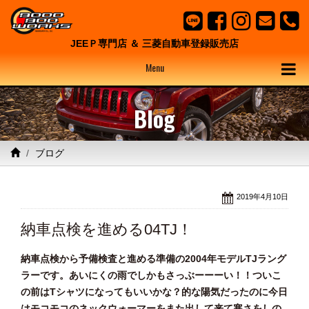
JEEＰ専門店 ＆ 三菱自動車登録販売店
Menu
Blog
ブログ
2019年4月10日
納車点検を進める04TJ！
納車点検から予備検査と進める準備の2004年モデルTJラング
ラーです。あいにくの雨でしかもさっぶーーーい！！ついこ
の前はTシャツになってもいいかな？的な陽気だったのに今日
はモコモコのネックウォーマーをまた出して来て寒さをしの