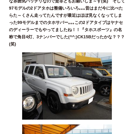
な雰囲気バッチリなので是非ともお願いしま～す(笑) そして
97モデルの2ドアタホは整備いろいろ｡｡｡昔はまだ今に比べた
らた～くさん走ってたんですが最近はほぼ見なくなってしま
った99モデルまでのタホサバー｡｡｡この2ドアタイプはヤナセ
のディーラーでもやってましたね！！『タホスポーツ』の名
称で角目4灯、3ナンバーでした(^^;)CK15Bだったかな？？？
(笑)