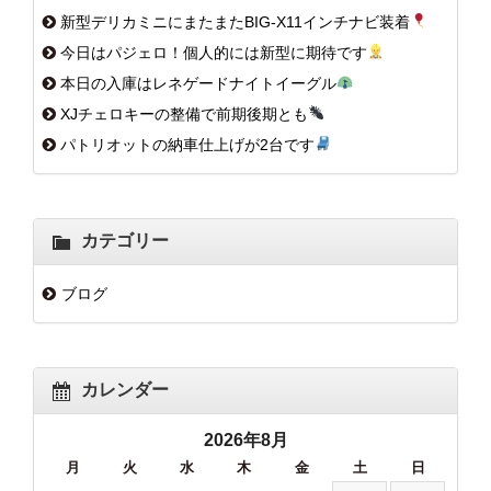
新型デリカミニにまたまたBIG-X11インチナビ装着
今日はパジェロ！個人的には新型に期待です
本日の入庫はレネゲードナイトイーグル
XJチェロキーの整備で前期後期とも
パトリオットの納車仕上げが2台です
カテゴリー
ブログ
カレンダー
2026年8月
月
火
水
木
金
土
日