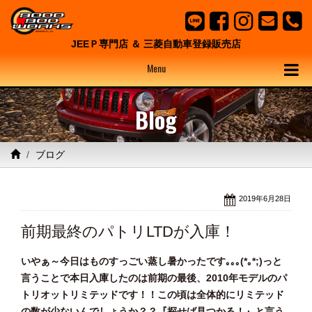
JEEＰ専門店 ＆ 三菱自動車登録販売店
Menu
Blog
ブログ
2019年6月28日
前期最終のパトリLTDが入庫！
いやぁ～今日はものすっごい蒸し暑かったです｡｡｡(*｡*;)っと
言うことで本日入庫したのは前期の最後、2010年モデルのパ
トリオットリミテッドです！！この頃は全体的にリミテッド
の数が少ないんでしょうか？？『探せば見つかる！』と言う