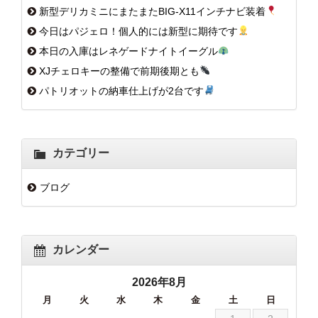
新型デリカミニにまたまたBIG-X11インチナビ装着
今日はパジェロ！個人的には新型に期待です
本日の入庫はレネゲードナイトイーグル
XJチェロキーの整備で前期後期とも
パトリオットの納車仕上げが2台です
カテゴリー
ブログ
カレンダー
2026年8月
月
火
水
木
金
土
日