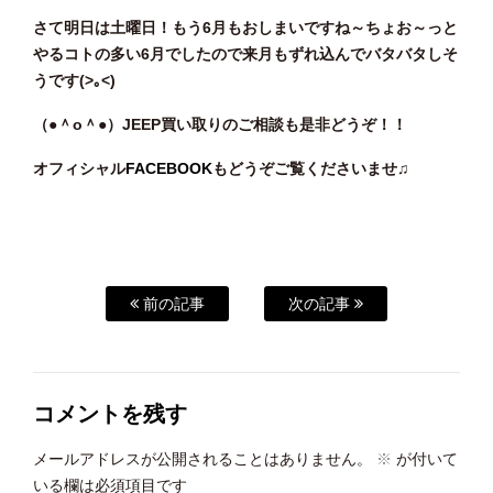
さて明日は土曜日！もう6月もおしまいですね～ちょお～っと
やるコトの多い6月でしたので来月もずれ込んでバタバタしそ
うです(>｡<)
（●＾o
＾●）JEEP買い取りのご相談も是非どうぞ！！
オフィシャル
FACEBOOK
もどうぞご覧くださいませ♫
前の記事
次の記事
コメントを残す
メールアドレスが公開されることはありません。
※
が付いて
いる欄は必須項目です