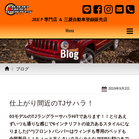
JEEＰ専門店 ＆ 三菱自動車登録販売店
Menu
Blog
ブログ
2019年9月2日
仕上がり間近のTJサハラ！
03モデルのTJラングラーサハラH/Tであります！！とりあえ
ずいつも通りな感じで6インチリフトの迫力あるスタイルにな
りました(^^)フロントバンパーはウィンチも専用のベッドも
全部新品！！ちょっと古くさいクラシカルなJEEPな顔つきで