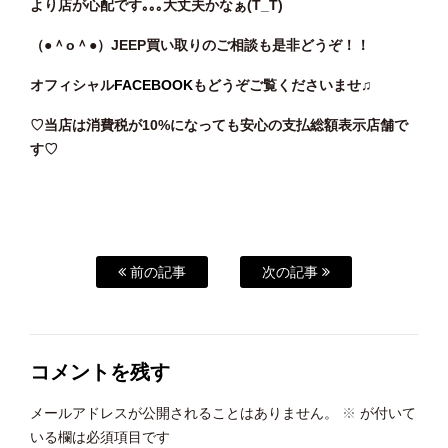
より店が心配です｡｡｡大丈夫かなぁ(T_T)
（●＾o
＾●）JEEP買い取りのご相談も是非どうぞ！！
オフィシャル
FACEBOOK
もどうぞご覧くださいませ♫
♡当店は消費税が10%になっても安心の支払総額表示店舗で
す♡
前の記事
次の記事
コメントを残す
メールアドレスが公開されることはありません。
※
が付いて
いる欄は必須項目です