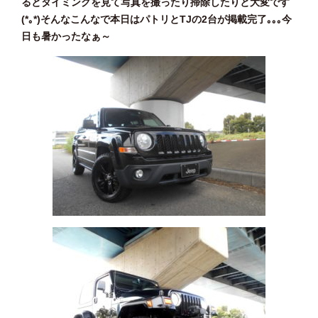
るとタイミングを見て写真を撮ったり掃除したりと大変です
(*｡*)そんなこんなで本日はパトリとTJの2台が掲載完了｡｡｡今
日も暑かったなぁ～