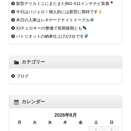
新型デリカミニにまたまたBIG-X11インチナビ装着
今日はパジェロ！個人的には新型に期待です
本日の入庫はレネゲードナイトイーグル
XJチェロキーの整備で前期後期とも
パトリオットの納車仕上げが2台です
カテゴリー
ブログ
カレンダー
2026年8月
月
火
水
木
金
土
日
1
2