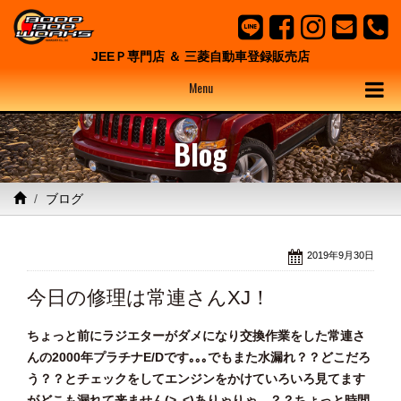
JEEＰ専門店 ＆ 三菱自動車登録販売店
Menu
Blog
ブログ
2019年9月30日
今日の修理は常連さんXJ！
ちょっと前にラジエターがダメになり交換作業をした常連さ
んの2000年プラチナE/Dです｡｡｡でもまた水漏れ？？どこだろ
う？？とチェックをしてエンジンをかけていろいろ見てます
がどこも漏れて来ません(>｡<)ありゃりゃ…？？ちょっと時間