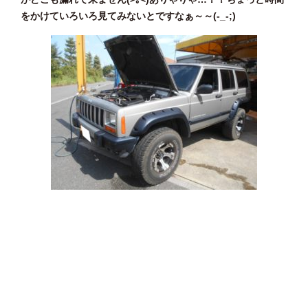
をかけていろいろ見てみないとですなぁ～～(-_-;)