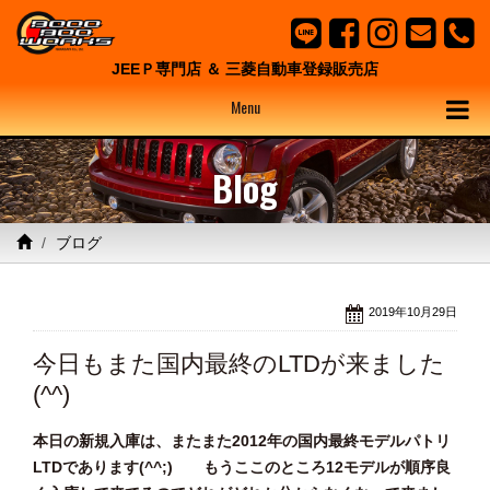
JEEＰ専門店 ＆ 三菱自動車登録販売店
Menu
Blog
ブログ
2019年10月29日
今日もまた国内最終のLTDが来ました
(^^)
本日の新規入庫は、またまた2012年の国内最終モデルパトリ
LTDであります(^^;) もうここの
ところ12モデルが順序良