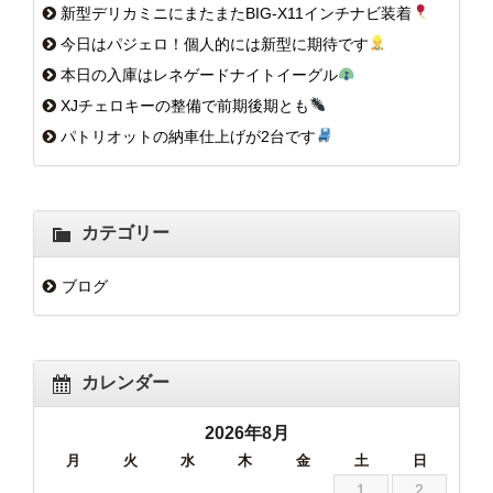
新型デリカミニにまたまたBIG-X11インチナビ装着
今日はパジェロ！個人的には新型に期待です
本日の入庫はレネゲードナイトイーグル
XJチェロキーの整備で前期後期とも
パトリオットの納車仕上げが2台です
カテゴリー
ブログ
カレンダー
2026年8月
月
火
水
木
金
土
日
1
2