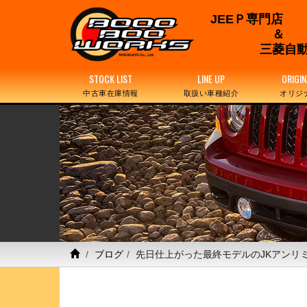
JEEＰ専門店
三菱自動
STOCK LIST
LINE UP
ORIGIN
中古車在庫情報
取扱い車種紹介
オリジ
ブログ
先日仕上がった最終モデルのJKアンリ