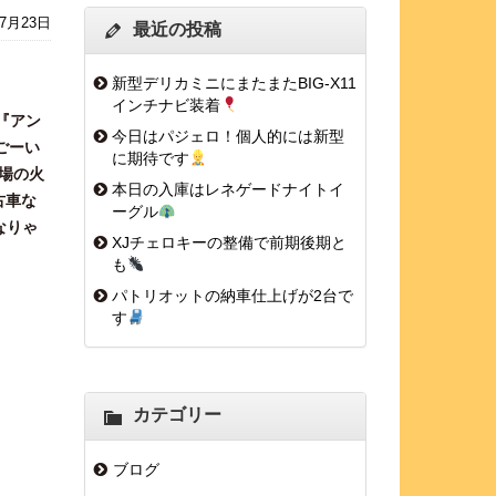
年7月23日
最近の投稿
新型デリカミニにまたまたBIG-X11
インチナビ装着
『アン
今日はパジェロ！個人的には新型
ごーい
に期待です
場の火
本日の入庫はレネゲードナイトイ
古車な
ーグル
なりゃ
XJチェロキーの整備で前期後期と
も
パトリオットの納車仕上げが2台で
す
カテゴリー
ブログ