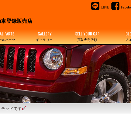
LINE
Faceb
＆
車登録販売店
AL PARTS
GALLERY
SELL YOUR CAR
BL
ナルパーツ
ギャラリー
買取査定依頼
ブ
ミテッドです