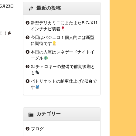
年5月23日
最近の投稿
新型デリカミニにまたまたBIG-X11
インチナビ装着
！！さ
今日はパジェロ！個人的には新型
に期待です
本日の入庫はレネゲードナイトイ
ーグル
XJチェロキーの整備で前期後期と
も
パトリオットの納車仕上げが2台で
す
カテゴリー
ブログ