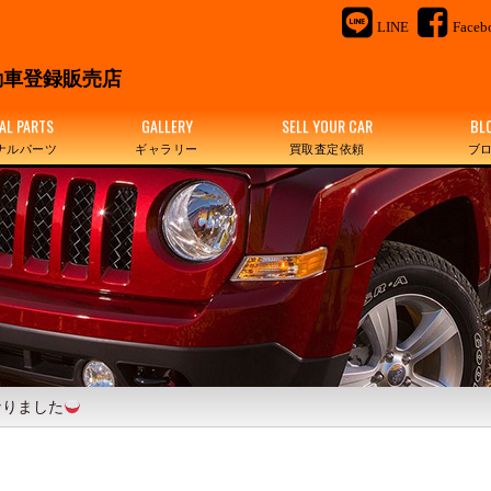
LINE
Faceb
＆
車登録販売店
AL PARTS
GALLERY
SELL YOUR CAR
BL
ナルパーツ
ギャラリー
買取査定依頼
ブ
なりました