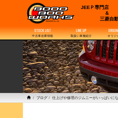
JEEＰ専門店
三菱自動
STOCK LIST
LINE UP
ORIGIN
中古車在庫情報
取扱い車種紹介
オリジ
ブログ
仕上げや修理のジムニーがいっぱいに