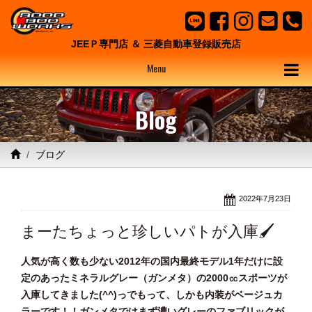
JEEＰ専門店 ＆ 三菱自動車登録販売店
Menu
Blog
ブログ
2022年7月23日
まーたちょっと珍しいパトが入庫🖌
人気が高く数も少ない2012年の国内最終モデル1年だけに設
定のあったミネラルグレー（ガンメタ）の2000㏄スポーツが
入庫してきました(^^)っでもって、しかも内装がベージュカ
ラーです！！ガンメタではまず濃いグレーのファブリックが