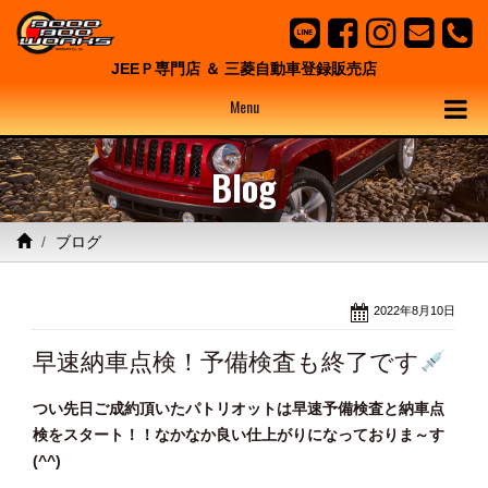
JEEＰ専門店 ＆ 三菱自動車登録販売店
Menu
Blog
ブログ
2022年8月10日
早速納車点検！予備検査も終了です
つい先日ご成約頂いたパトリオットは早速予備検査と納車点
検をスタート！！なかなか良い仕上がりになっておりま～す
(^^)