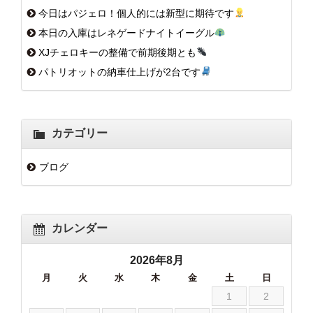
今日はパジェロ！個人的には新型に期待です
本日の入庫はレネゲードナイトイーグル
XJチェロキーの整備で前期後期とも
パトリオットの納車仕上げが2台です
カテゴリー
ブログ
カレンダー
2026年8月
月
火
水
木
金
土
日
1
2