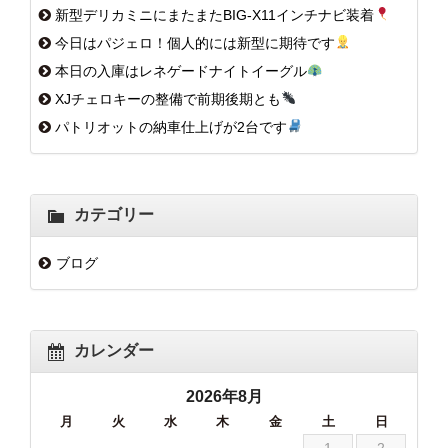
新型デリカミニにまたまたBIG-X11インチナビ装着
今日はパジェロ！個人的には新型に期待です
本日の入庫はレネゲードナイトイーグル
XJチェロキーの整備で前期後期とも
パトリオットの納車仕上げが2台です
カテゴリー
ブログ
カレンダー
2026年8月
月
火
水
木
金
土
日