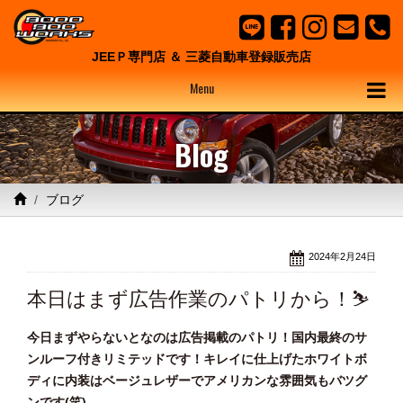
JEEＰ専門店 ＆ 三菱自動車登録販売店
Menu
Blog
ブログ
2024年2月24日
本日はまず広告作業のパトリから！⛷
今日まずやらないとなのは広告掲載のパトリ！国内最終のサ
ンルーフ付きリミテッドです！キレイに仕上げたホワイトボ
ディに内装はベージュレザーでアメリカンな雰囲気もバツグ
ンです(笑)