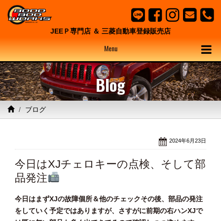
JEEＰ専門店 ＆ 三菱自動車登録販売店
Menu
Blog
ブログ
2024年6月23日
今日はXJチェロキーの点検、そして部
品発注
今日はまずXJの故障個所＆他のチェックその後、部品の発注
をしていく予定ではありますが、さすがに前期の右ハンXJで