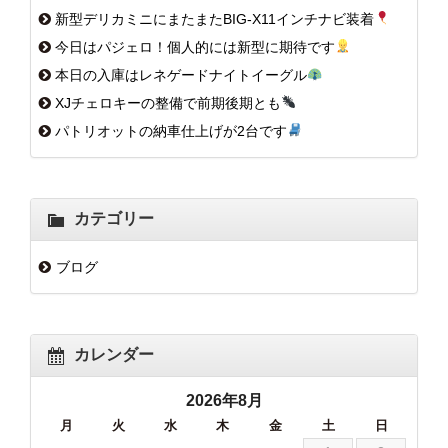
新型デリカミニにまたまたBIG-X11インチナビ装着
今日はパジェロ！個人的には新型に期待です
本日の入庫はレネゲードナイトイーグル
XJチェロキーの整備で前期後期とも
パトリオットの納車仕上げが2台です
カテゴリー
ブログ
カレンダー
2026年8月
月
火
水
木
金
土
日