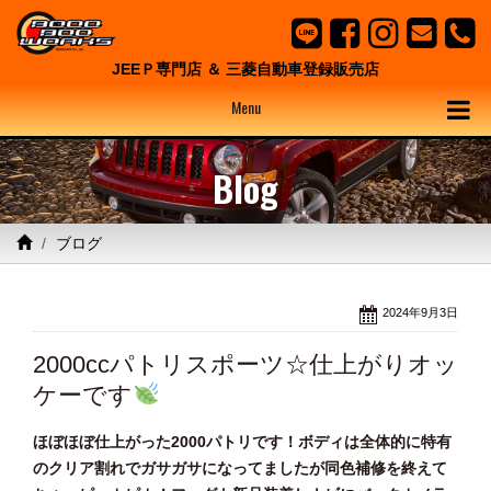
JEEＰ専門店 ＆ 三菱自動車登録販売店
Menu
Blog
ブログ
2024年9月3日
2000ccパトリスポーツ☆仕上がりオッ
ケーです
ほぼほぼ仕上がった2000パトリです！ボディは全体的に特有
のクリア割れでガサガサになってましたが同色補修を終えて