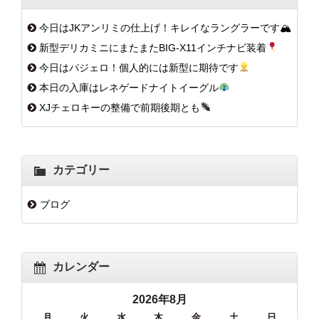
今日はJKアンリミの仕上げ！キレイなラングラーです🏔
新型デリカミニにまたまたBIG-X11インチナビ装着
今日はパジェロ！個人的には新型に期待です
本日の入庫はレネゲードナイトイーグル
XJチェロキーの整備で前期後期とも
カテゴリー
ブログ
カレンダー
2026年8月
月
火
水
木
金
土
日