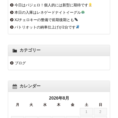
今日はパジェロ！個人的には新型に期待です
本日の入庫はレネゲードナイトイーグル
XJチェロキーの整備で前期後期とも
パトリオットの納車仕上げが2台です
カテゴリー
ブログ
カレンダー
2026年8月
月
火
水
木
金
土
日
1
2