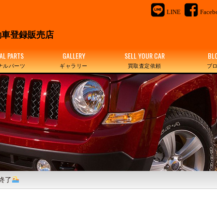
LINE
Faceb
＆
車登録販売店
AL PARTS
GALLERY
SELL YOUR CAR
BL
ナルパーツ
ギャラリー
買取査定依頼
ブ
終了