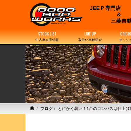
JEEＰ専門店
三菱自動
STOCK LIST
LINE UP
ORIGIN
中古車在庫情報
取扱い車種紹介
オリジ
ブログ
とにかく暑い！1台のコンパスは仕上げ