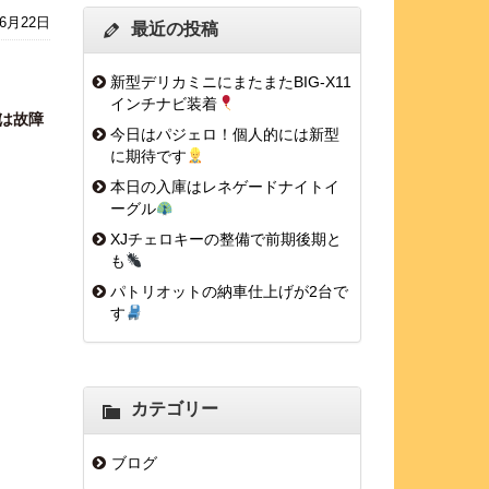
年6月22日
最近の投稿
新型デリカミニにまたまたBIG-X11
インチナビ装着
は故障
今日はパジェロ！個人的には新型
に期待です
本日の入庫はレネゲードナイトイ
ーグル
XJチェロキーの整備で前期後期と
も
パトリオットの納車仕上げが2台で
す
カテゴリー
ブログ