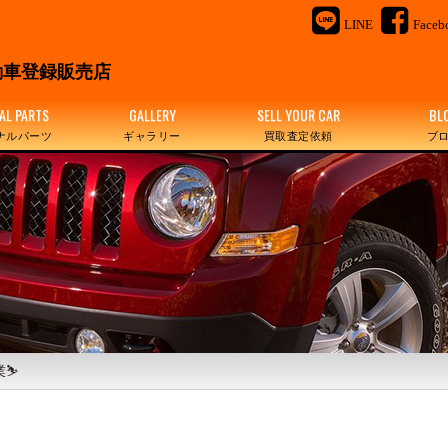
LINE
Faceb
＆
車登録販売店
AL PARTS
GALLERY
SELL YOUR CAR
BL
ナルパーツ
ギャラリー
買取査定依頼
ブ
業⛷