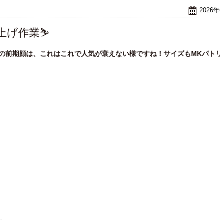
2026
上げ作業⛷
での前期顔は、これはこれで人気が衰えない様ですね！サイズもMKパト