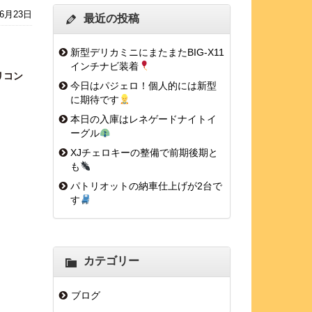
年6月23日
最近の投稿
新型デリカミニにまたまたBIG-X11
インチナビ装着
リコン
今日はパジェロ！個人的には新型
に期待です
本日の入庫はレネゲードナイトイ
ーグル
XJチェロキーの整備で前期後期と
も
パトリオットの納車仕上げが2台で
す
カテゴリー
ブログ