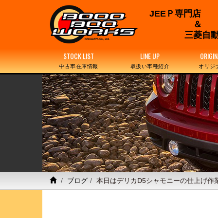
JEEＰ専門店
三菱自動
STOCK LIST
LINE UP
ORIGIN
中古車在庫情報
取扱い車種紹介
オリジ
ブログ
本日はデリカD5シャモニーの仕上げ作