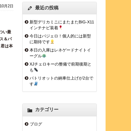
年10月2日
最近の投稿
新型デリカミニにまたまたBIG-X11
インチナビ装着
つい最
今日はパジェロ！個人的には新型
ス＆パ
に期待です
リ君は本
本日の入庫はレネゲードナイトイ
ーグル
XJチェロキーの整備で前期後期と
も
パトリオットの納車仕上げが2台で
す
カテゴリー
ブログ