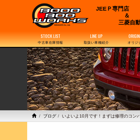
JEEＰ専門店
三菱自動
STOCK LIST
LINE UP
ORIGIN
中古車在庫情報
取扱い車種紹介
オリジ
ブログ
いよいよ10月です！まずは修理のコン