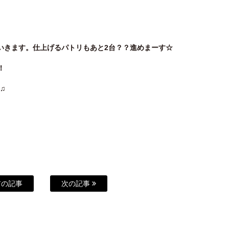
いきます。仕上げるパトリもあと2台？？進めまーす☆
！
♫
の記事
次の記事