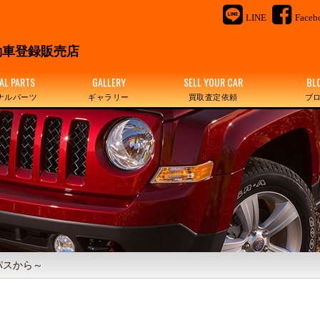
LINE
Faceb
＆
車登録販売店
AL PARTS
GALLERY
SELL YOUR CAR
BL
ナルパーツ
ギャラリー
買取査定依頼
ブ
パスから～