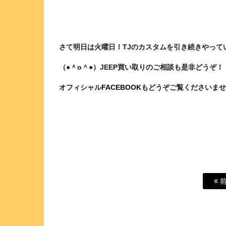
さて明日は火曜日！TJのカスタムを引き続きやって
（●＾o
＾●）JEEP買い取りのご相談
も是非どうぞ！
オフィシャル
FACEBOOK
もどうぞご覧くださいませ
前