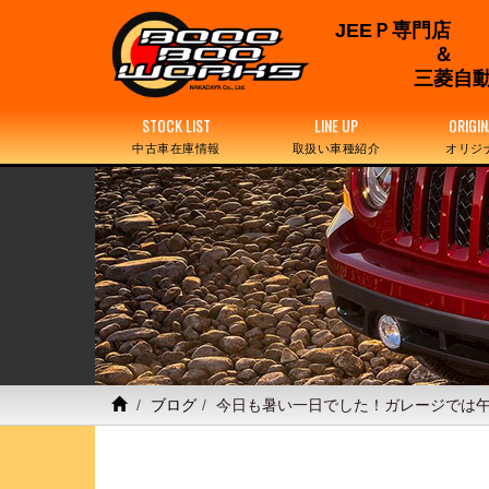
JEEＰ専門店
三菱自動
STOCK LIST
LINE UP
ORIGIN
中古車在庫情報
取扱い車種紹介
オリジ
ブログ
今日も暑い一日でした！ガレージでは午前