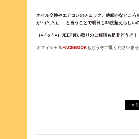
オイル交換やエアコンのチェック、他細かなところ
が～(^_^;)」 と言うことで明日も35度超えら
（●＾o＾●）JEEP買い取りのご相談も是非どうぞ！
オフィシャル
FACEBOOK
もどうぞご覧くださいませ
前