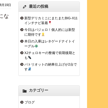
年8月19日
最近の投稿
にな
新型デリカミニにまたまたBIG-X11
インチナビ装着
今日はパジェロ！個人的には新型
に期待です
本日の入庫はレネゲードナイトイ
ーグル
XJチェロキーの整備で前期後期と
も
パトリオットの納車仕上げが2台で
す
カテゴリー
ブログ