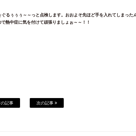
をぐるぅぅぅ～～っと点検します。おおよそ先ほど手を入れてしまった
しいので熱中症に気を付けて頑張りましょぉ～～！！
の記事
次の記事