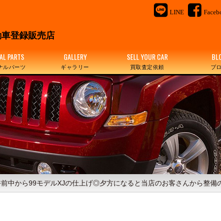
LINE
Faceb
＆
車登録販売店
AL PARTS
GALLERY
SELL YOUR CAR
BL
ナルパーツ
ギャラリー
買取査定依頼
ブ
中から99モデルXJの仕上げ◎夕方になると当店のお客さんから整備のX