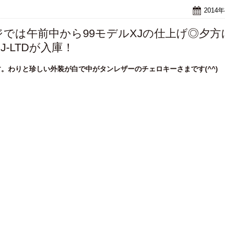
2014
では午前中から99モデルXJの仕上げ◎夕方
-LTDが入庫！
です。わりと珍しい外装が白で中がタンレザーのチェロキーさまです(^^)