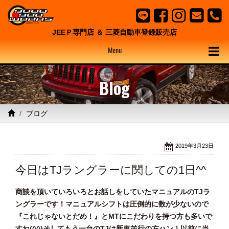
JEEＰ専門店 ＆ 三菱自動車登録販売店
Menu
Blog
ブログ
2019年3月23日
今日はTJラングラーに関しての1日^^
商談を頂いていろいろとお話しをしていたマニュアルのTJラ
ングラーです！マニュアルシフトは圧倒的に数が少ないので
『これじゃないとだめ！』とMTにこだわりを持つ方も多いで
すね(^^)そしてもう一台のTJは新車並行の左ハン！以前に当