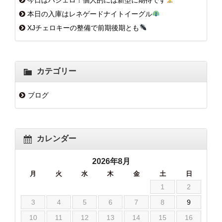
本日の入庫はレネゲードナイトイーグル
XJチェロキーの整備で前期後期とも
カテゴリー
ブログ
カレンダー
2026年8月
月
火
水
木
金
土
日
1
2
3
4
5
6
7
8
9
10
11
12
13
14
15
16