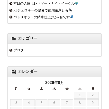
本日の入庫はレネゲードナイトイーグル
XJチェロキーの整備で前期後期とも
パトリオットの納車仕上げが2台です
カテゴリー
ブログ
カレンダー
2026年8月
月
火
水
木
金
土
日
1
2
3
4
5
6
7
8
9